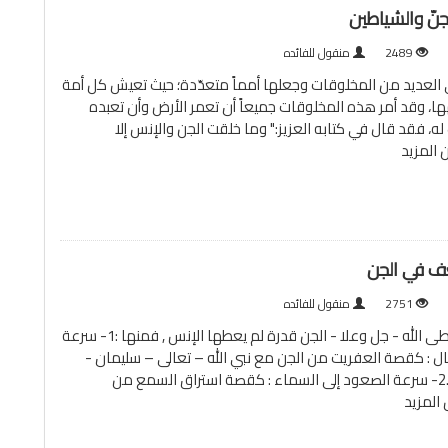
جنّ والشياطين
2489
منقول للفائده
ى العديد من المخلوقات وجعلها أمماً متعدّدة؛ حيث تعيش كل أمة
، وقد أمر هذه المخلوقات جميعاً أن تعمر الأرض وأن تعبده
ه، فقد قال في كتابه العزيز:" وما خلقت الجن والإنس إلا
ن
المزيد
ف في الجن
2751
منقول للفائده
قدُرات الجنأعطى الله - جل وعلا - الجن قدرة لم يعطها الإنس , فمنها :1- سرعة
قال : كقصة العفريت من الجن مع نبي الله – تعالى – سليمان -
عليه السلام -.2- سرعة الصعود إلى السماء : كقصة استراق السمع من
المزيد