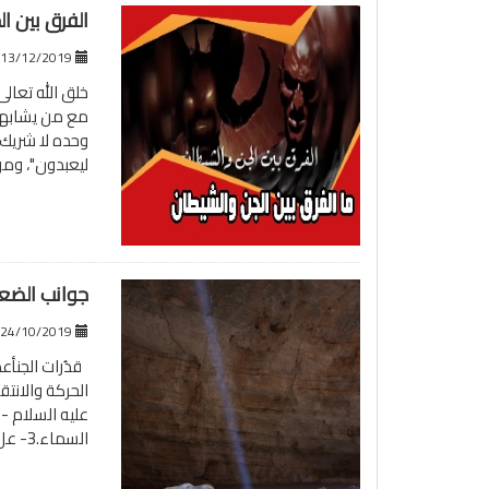
الفرق بين ال
13/12/2019
خلق الله تعال
مع من يشابهها
وحده لا شريك ل
ليعبدون"، وم
جوانب الضع
24/10/2019
الحركة والانت
السماء.3- عل