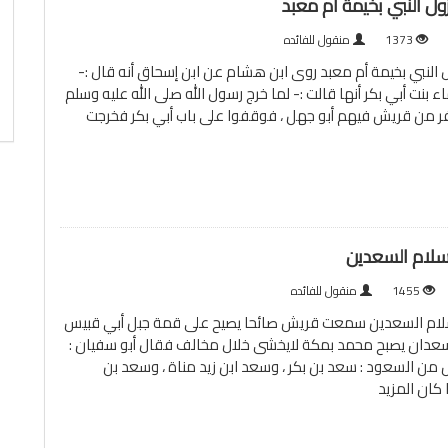
نزول النبي بخيمة أم معبد
1373
منقول للفائده
ول النبي بخيمة أم معبد روى ابن هشام عن ابن إسحاق أنه قال :-
بنت أبي بكر أنها قالت :- لما خرج رسول الله صلى الله عليه وسلم
ا نفر من قريش فيهم أبو جهل ، فوقفوا على باب أبي بكر فخرجت
إسلام السعدين
1455
منقول للفائده
إسلام السعدين سمعت قريش صائحا يصيح على قمة جبل أبي قبيس
لسعدان يصبح محمد بمكة لايخشى خلال مخالف فقال أبو سفيان :
ن السعود : سعد بن بكر ، وسعد ابن زيد مناة ، وسعد بن
ا كان
المزيد