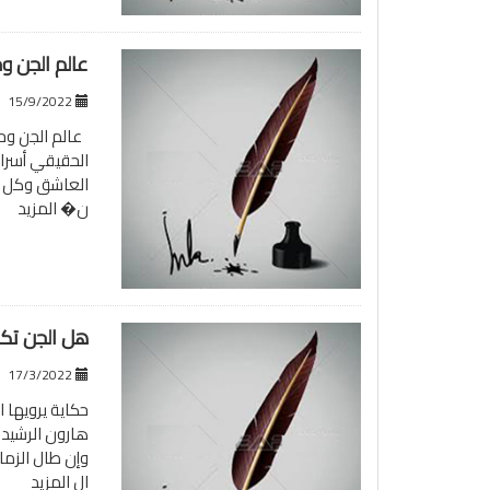
عالم الجن و
15/9/2022
عالم الجن وحق
الحقيقي أسرار
العاشق وكل انو
ن�
المزيد
هل الجن تكا
17/3/2022
حكاية يرويها 
هارون الرشيد 
وإن طال الزمان
ال
المزيد