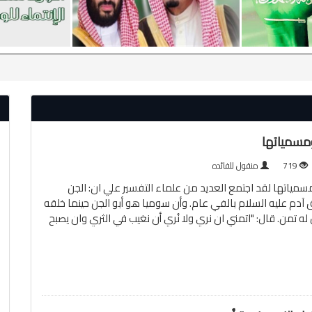
ومسمياتها
719
منقول للفائده
سمياتها لقد اجتمع العديد من علماء التفسير علي ان: الجن
آدم عليه السلام بالفي عام. وأن سوميا هو أبو الجن حينما خلقه
 له تمن. قال: "اتمني ان نري ولا نُري أن نغيب في الثري وان يصبح