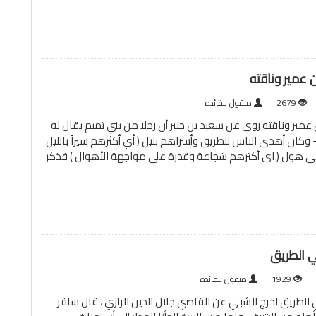
 عمير وناقته
2679
منقول للفائده
مير وناقته روي عن سعيد بن جبير أن رجلا من بني تميم يقال له
 وكان أهدى الناس للطريق وأسراهم بليل ( أي أكثرهم سيراً بالليل
ى هول ( اي أكثرهم شجاعة وقدرة على مواجهة الأهوال ) فذكر
ي الطريق
1929
منقول للفائده
لطريق اخرج الشبلي عن القاضي جلال الدين الرازي ، قال سافر