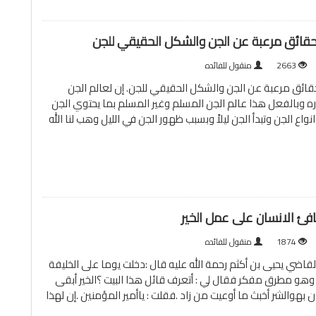
حقائق مرعبة عن الجن والشكل الحقيقي للجن
2663
منقول للفائده
ائق مرعبة عن الجن والشكل الحقيقي للجن. إن لعالم الجن
ه وبالفعل هذا عالم الجن المسلم وغير المسلم بما يحتوي الجن
اع الجن وتبدأ الجن ليلاً وبسبب ظهور الجن في الليل وهب لنا الله
فئ الانسان على عمل الخير
1874
منقول للفائده
القاضي يحيى بن أكثم رحمة الله عليه قال :دخلت يوما على الخليفة
وهو مطرق مفكر فقال لي : أتعرف قائل هذا البيت ؟الخير أبقى
 بهوالشر أخبث ما أوعيت من زاد .فقلت : ياأمير المؤمنين .إن لهذا