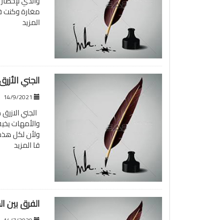
والدي لإحضار أ
مغارة وكنت في
المزيد
الجني الأزرق
14/9/2021
الجني الازرق م
والأمهات يخيف
ولأن لكل هذه 
قا
المزيد
الفرق بين ا