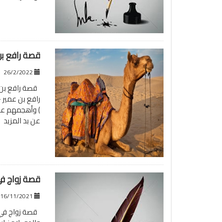
قصة رافع بن
26/2/2022
قصة رافع بن ع
رافع بن عمير -
) وأهجمهم عل
عن بد
المزيد
قصة زواج ف
16/11/2021
قصة زواج في ا