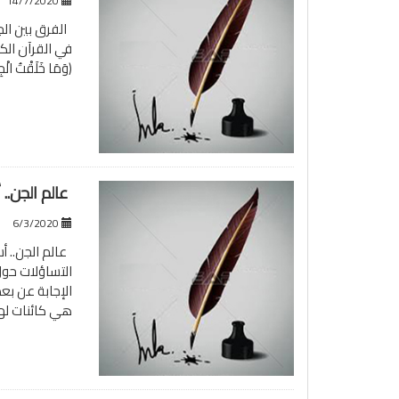
14/7/2020
الفرق بين الجن 
في القرآن الكر
(وَمَا خَلَقْتُ الْجِن
عالم الجن..
6/3/2020
عالم الجن.. أ
الإجابة عن بع
هي كائنات ل