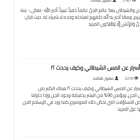
2141
منقول للفائده
والشيطان يعدّ عالم الجنّ عالماً خفياً غيبياً، أخبر الله -تعالى- عنه
يم، وممّا أخبر به أنّه خلقهم لعبادته وحده لا شريك له، حيث قال:
َّ وَالإِنْسَ إِلَّا لِيَعْبُدُون
المزيد
 أسرار عن المس الشيطاني وكيف يحدث ؟!
2270
منقول للفائده
سرار عن المس الشيطاني وكيف يحدث ؟! هناك الكثير من
التساؤلات حول الجن، ويؤمن 90% من البشر بحقيقة وجود الجن وإذا حاولنا
ض التساؤلات التي تخصُ ذلك الموضوع.كما ورد في الإسلام الجن
ها عق
المزيد