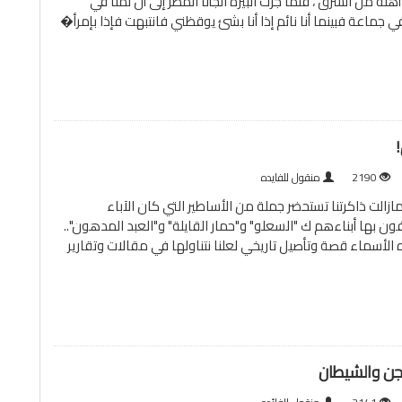
هله من الشرق ، فلما جزت البيرة الجأنا المطر إلى أن نمنا في
 جماعة فبينما أنا نائم إذا أنا بشئ يوقظني فانتبهت فإذا بإمرأ�
!
2190
منقول للفايده
ازالت ذاكرتنا تستحضر جملة من الأساطير التي كان الآباء
ون بها أبناءهم ك "السعلو" و"حمار القايلة" و"العبد المدهون"..
الأسماء قصة وتأصيل تاريخي لعلنا نتناولها في مقالات وتقارير
لجن والشيطان