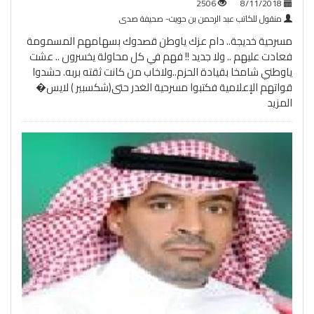
2506
8/11/2018
منقول للكاتب عبد الرحمن بن حويت- صحيفة صدى
مسرحية خديجة.. دام عزك ياوطن قصدوك بسهامهم المسمومة
فعادت عليهم .. ولا جديد !! فهم في كل محاولة يخسرون .. عشت
ياوطني شامخا بقيادة الحزم..ولاخاب من كانت ثقته بربه. حشدوا
قواتهم الإعلامية فكتبوا مسرحية الغدر حتى(شكسبير ) لايس�
المزيد