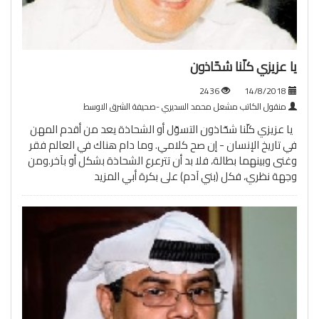
يا عزيزي كلّنا شحّاذون
2436
14/8/2018
منقول الكاتب مشعل محمد السديري -صحيفة الشرق الاوسط
يا عزيزي كلّنا شحّاذون التسوّل أو الشحاذة يعد من أقدم المهن
في تاريخ الإنسان - إن صح كلامي. وما دام هناك في العالم فقر
وغنى وبينهما بطالة، فلا بد أن تترعرع الشحاذة بشكل أو بآخر.ومن
وجهة نظري، فكل (بني آدم) على بكرة أبي
المزيد