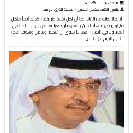
2436
18/2/2018
منقول للكاتب مشعل السديري - صحيفة الشرق الاوسط
لا يملأ بطنه غير التراب بما أن لكل (شيخ طريقته)، كذلك أيضاً فلكل
ملياردير طريقته، أما نحن يا «قوم أبو نعيله» الذين ليس لنا «لا في
العير، ولا في النفير»، فما لنا سوى أن (ننطم) ونتأمل.وسوف أقصر
غثائي اليوم على
المزيد