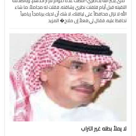
متى يجبر الله بخاطري؟!مضت عدة أعوام لم أرَ أحدهم، وبالصدفة
التقيته قبل أيام فلفتت نظري رشاقته، فقلت له مجاملاً: ما شاء
الله لا تزال محافظاً على لياقتك، لا شك أن لديك برنامجاً رياضياً
تحافظ عليه، فقال لي:فعلاً إن ملاح�
المزيد
لا يملأ بطنه غير التراب