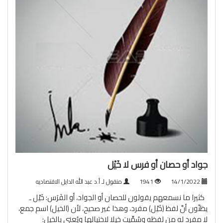
جواد أو حصان أو فرس لا خَيْل
14/1/2022
1941
منقول لـ أ.د عبد الله الدايل الاقتصاديه
كثيرا ما نسمعهم يقولون للحصان أو الجواد، أو الفَرَس: خَيْل ـ
يظنّون أنَّ لفظ (خَيْل) مفرد، وهذا غير صحيح، لأن (الخيل) اسم جمع،
لا مفرد له من لفظه وسُمِّيت خيلا لاختيالها ويُعنى بالخيل: