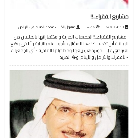
مشاريع الفقراء..!!
6/10/2018
2446
منقول للكاتب محمد الصيـعري - الرياض
مشاريع الفقراء..!! الجمعيات الخيرية واستثماراتها بالملايين من
الريالات أين تذهب..؟! هذا السؤال سأجيب عنه بالنيابة وأنا في وضع
افتراضي على نحو: يذهب ريعها ومداخيلها المادية - أي الجمعيات
- للفقراء والأرامل والأيتام، و�
المزيد