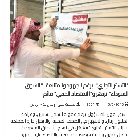
"التستر التجاري".. برغم الجهود والمتابعة.. "السوق
السوداء" تزدهر و"الاقتصاد الخفي" قائم
13/5/2018
2384
صحيفة سبق الإلكترونية - الرياض
سبق تقول للمسؤول: برغم عقوبة السجن لسنتين، وغرامة
المليون ريال، والتشهير في الصحف المحلية، والترحيل خارج المملكة؛
لا يزال "التستر التجاري" يتغلغل في نسيج الأسواق السعودية
بشكل عميق ومخيف، يصعب محاصرته والقضاء عليه.
المزيد