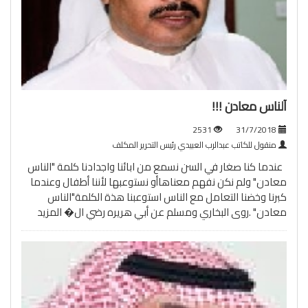
آلناس معادن !!!
2531
31/7/2018
منقول للكاتب عبدالرب العبيدي رئيس التحرير المكلف
عندما كنا صغار في السن نسمع من ابائنا واجدادنا كلمة "الناس
معادن" ولم نكن نفهم معناهاأو نستوعبها لأننا أطفال وعندما
كبرنا وخضنا التعامل مع الناس استوعبنا هذة الكلمة"الناس
معادن" .روى البخاري ومسلم عن أبي هريره رضي ال�
المزيد