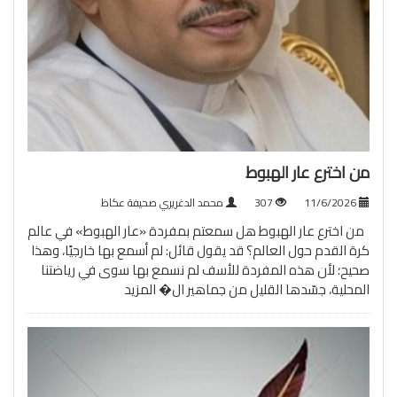
من اخترع عار الهبوط
11/6/2026
307
محمد الدغريري صحيفة عكاظ
من اخترع عار الهبوط هل سمعتم بمفردة «عار الهبوط» في عالم
كرة القدم حول العالم؟ قد يقول قائل: لم أسمع بها خارجيًا، وهذا
صحيح؛ لأن هذه المفردة للأسف لم نسمع بها سوى في رياضتنا
المحلية، جسّدها القليل من جماهير ال�
المزيد