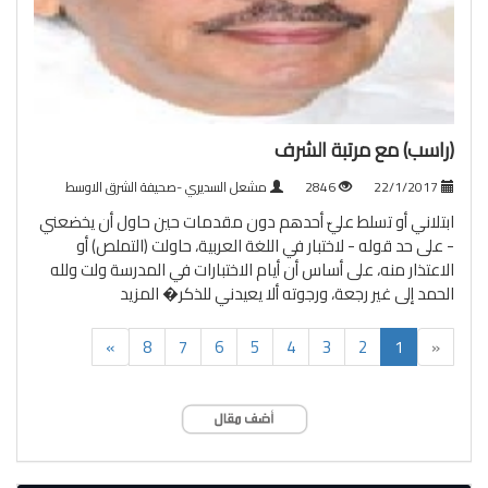
(راسب) مع مرتبة الشرف
22/1/2017
2846
مشعل السديري -صحيفة الشرق الاوسط
ابتلاني أو تسلط عليّ أحدهم دون مقدمات حين حاول أن يخضعني
- على حد قوله - لاختبار في اللغة العربية، حاولت (التملص) أو
الاعتذار منه، على أساس أن أيام الاختبارات في المدرسة ولت ولله
الحمد إلى غير رجعة، ورجوته ألا يعيدني للذكر�
المزيد
(current)
»
8
7
6
5
4
3
2
1
«