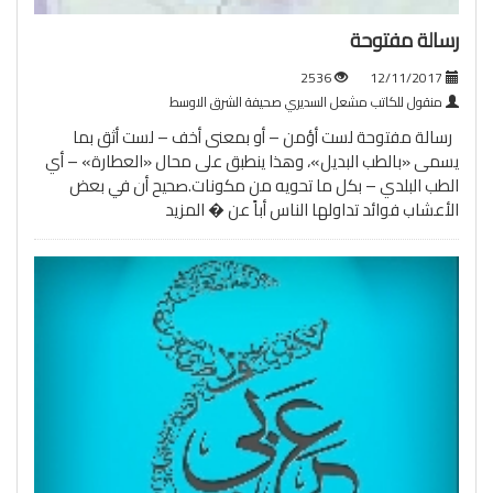
رسالة مفتوحة
2536
12/11/2017
منقول للكاتب مشعل السديري صحيفة الشرق الاوسط
رسالة مفتوحة لست أؤمن – أو بمعنى أخف – لست أثق بما
يسمى «بالطب البديل»، وهذا ينطبق على محال «العطارة» – أي
الطب البلدي – بكل ما تحويه من مكونات.صحيح أن في بعض
الأعشاب فوائد تداولها الناس أباً عن �
المزيد